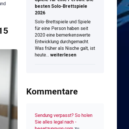
und
&
besten Solo-Brettspiele
Live-
2026
Stream
Solo-Brettspiele und Spiele
am
für eine Person haben seit
15
Computer
2020 eine bemerkenswerte
Entwicklung durchgemacht.
Was früher als Nische galt, ist
Spiele
heute…
weiterlesen
für
eine
Person:
Die
besten
Kommentare
Solo-
Brettspiele
2026
Sendung verpasst? So holen
Sie alles legal nach -
besetzungvon.com
zu