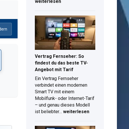
im
weiterlesen
ZDF:
Serien,
Filme
und
dern
Mediathek
im
Überblick
Vertrag Fernseher: So
findest du das beste TV-
Angebot mit Tarif
Ein Vertrag Fernseher
verbindet einen modernen
Smart TV mit einem
Mobilfunk- oder Internet-Tarif
– und genau dieses Modell
Vertrag
ist beliebter…
weiterlesen
Fernseher:
So