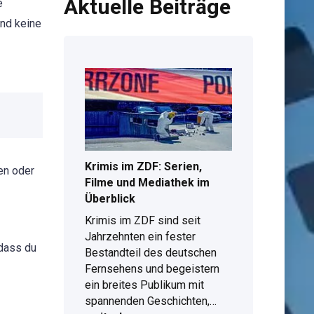
Aktuelle Beiträge
e
und keine
Krimis im ZDF: Serien,
en oder
Filme und Mediathek im
Überblick
Krimis im ZDF sind seit
Jahrzehnten ein fester
 dass du
Bestandteil des deutschen
Fernsehens und begeistern
ein breites Publikum mit
Krimis
spannenden Geschichten,…