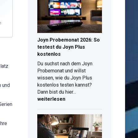
findest
du
das
e
beste
TV-
Angebot
Joyn Probemonat 2026: So
mit
testest du Joyn Plus
Tarif
kostenlos
Du suchst nach dem Joyn
latz
Probemonat und willst
wissen, wie du Joyn Plus
kostenlos testen kannst?
n und
Joyn
Dann bist du hier…
Probemonat
weiterlesen
Serien
2026:
So
testest
ihre
du
Joyn