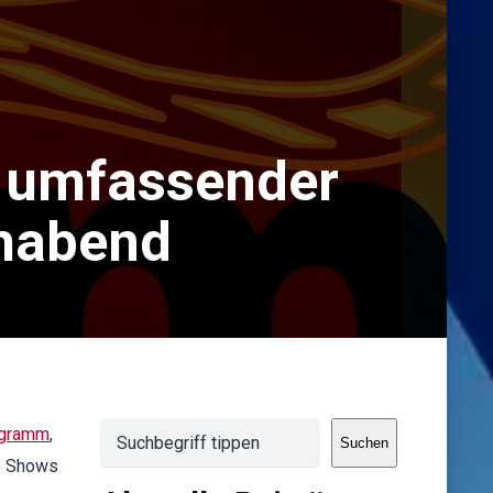
 umfassender
ehabend
Suchen
ogramm
,
Suchen
me Shows