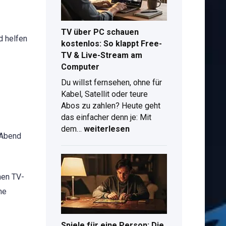
Plus
kostenlos
TV über PC schauen
d helfen
kostenlos: So klappt Free-
TV & Live-Stream am
Computer
d
Du willst fernsehen, ohne für
Kabel, Satellit oder teure
Abos zu zahlen? Heute geht
das einfacher denn je: Mit
TV
dem…
weiterlesen
 Abend
über
PC
schauen
kostenlos:
nen TV-
So
ne
klappt
Free-
TV
Spiele für eine Person: Die