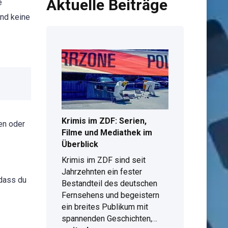
Aktuelle Beiträge
e
und keine
Krimis im ZDF: Serien,
en oder
Filme und Mediathek im
Überblick
Krimis im ZDF sind seit
Jahrzehnten ein fester
 dass du
Bestandteil des deutschen
Fernsehens und begeistern
ein breites Publikum mit
Krimis
spannenden Geschichten,…