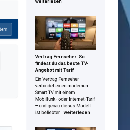
im
weiterlesen
ZDF:
Serien,
Filme
und
dern
Mediathek
im
Überblick
Vertrag Fernseher: So
findest du das beste TV-
Angebot mit Tarif
Ein Vertrag Fernseher
verbindet einen modernen
Smart TV mit einem
Mobilfunk- oder Internet-Tarif
– und genau dieses Modell
Vertrag
ist beliebter…
weiterlesen
Fernseher:
So