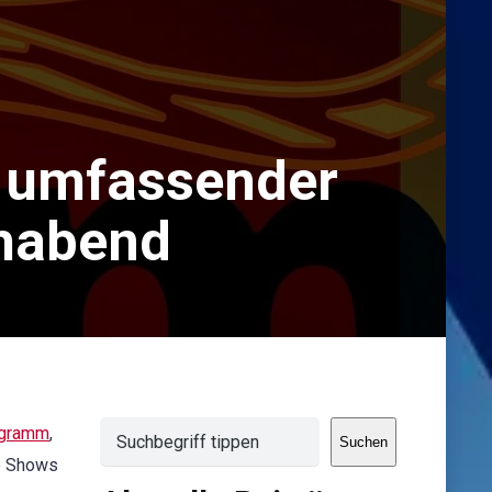
 umfassender
ehabend
Suchen
ogramm
,
Suchen
me Shows