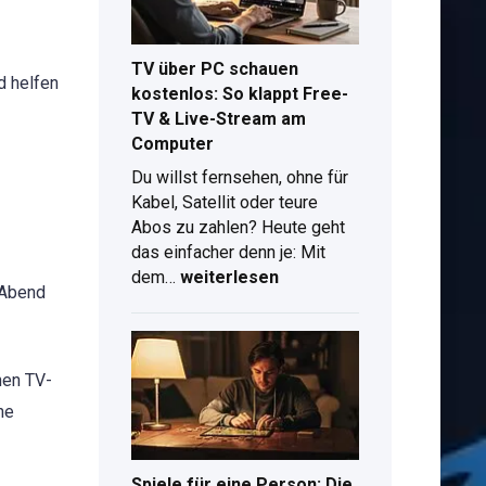
Plus
kostenlos
TV über PC schauen
d helfen
kostenlos: So klappt Free-
TV & Live-Stream am
Computer
d
Du willst fernsehen, ohne für
Kabel, Satellit oder teure
Abos zu zahlen? Heute geht
das einfacher denn je: Mit
TV
dem…
weiterlesen
 Abend
über
PC
schauen
kostenlos:
nen TV-
So
ne
klappt
Free-
TV
Spiele für eine Person: Die