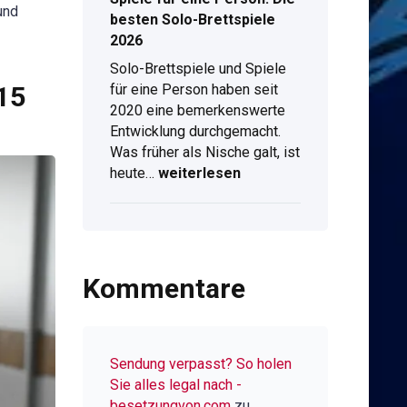
und
&
besten Solo-Brettspiele
Live-
2026
Stream
Solo-Brettspiele und Spiele
am
für eine Person haben seit
15
Computer
2020 eine bemerkenswerte
Entwicklung durchgemacht.
Was früher als Nische galt, ist
Spiele
heute…
weiterlesen
für
eine
Person:
Die
besten
Kommentare
Solo-
Brettspiele
2026
Sendung verpasst? So holen
Sie alles legal nach -
besetzungvon.com
zu