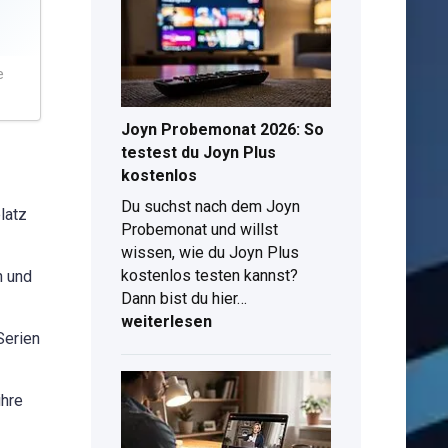
findest
du
das
e
beste
TV-
Angebot
Joyn Probemonat 2026: So
mit
testest du Joyn Plus
Tarif
kostenlos
Du suchst nach dem Joyn
latz
Probemonat und willst
wissen, wie du Joyn Plus
kostenlos testen kannst?
n und
Joyn
Dann bist du hier…
Probemonat
weiterlesen
Serien
2026:
So
testest
ihre
du
Joyn