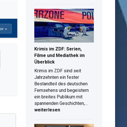
Casinos
Deutschland:
lizenzierte
Online
Spielotheken
or »
2026
Krimis im ZDF: Serien,
Filme und Mediathek im
Überblick
Krimis im ZDF sind seit
Jahrzehnten ein fester
Bestandteil des deutschen
Fernsehens und begeistern
ein breites Publikum mit
Krimis
spannenden Geschichten,…
im
weiterlesen
ZDF:
Serien,