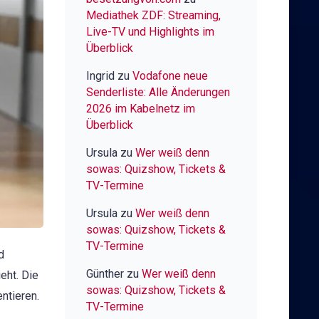
am
Mediathek ZDF: Streaming,
Computer
Live-TV und Highlights im
Überblick
Ingrid
zu
Vodafone neue
Senderliste: Alle Änderungen
2026 im Kabelnetz im
Überblick
Ursula
zu
Wer weiß denn
sowas: Quizshow, Tickets &
TV-Termine
Ursula
zu
Wer weiß denn
sowas: Quizshow, Tickets &
TV-Termine
d
Günther
zu
Wer weiß denn
eht. Die
sowas: Quizshow, Tickets &
ntieren.
TV-Termine