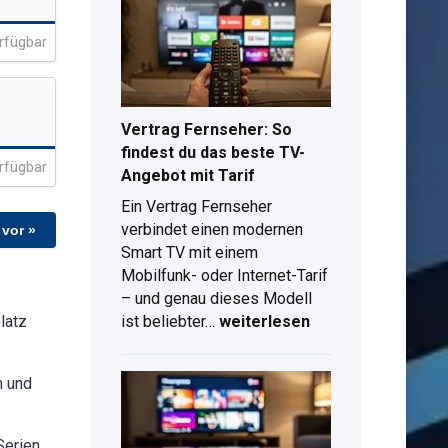
Filme
Keine Programme verfügbar
Keine Programme verf
und
rfügbar
Mediathek
im
Überblick
Vertrag Fernseher: So
findest du das beste TV-
rfügbar
Angebot mit Tarif
Ein Vertrag Fernseher
verbindet einen modernen
 vor »
Smart TV mit einem
Mobilfunk- oder Internet-Tarif
– und genau dieses Modell
Vertrag
latz
ist beliebter…
weiterlesen
Fernseher:
So
n und
findest
du
das
Serien