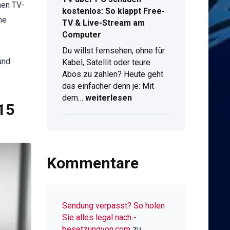
nen TV-
kostenlos: So klappt Free-
ne
TV & Live-Stream am
Computer
Du willst fernsehen, ohne für
und
Kabel, Satellit oder teure
Abos zu zahlen? Heute geht
das einfacher denn je: Mit
TV
dem…
weiterlesen
15
über
PC
schauen
kostenlos:
So
Kommentare
klappt
Free-
TV
&
Sendung verpasst? So holen
Live-
Sie alles legal nach -
Stream
besetzungvon.com
zu