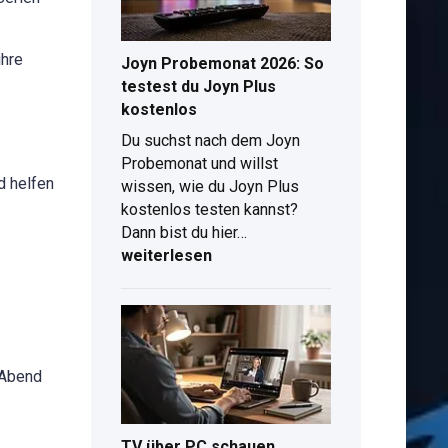
beste
TV-
Angebot
ihre
Joyn Probemonat 2026: So
mit
testest du Joyn Plus
Tarif
kostenlos
Du suchst nach dem Joyn
Probemonat und willst
d helfen
wissen, wie du Joyn Plus
kostenlos testen kannst?
Joyn
Dann bist du hier…
Probemonat
weiterlesen
d
2026:
So
testest
du
Joyn
 Abend
Plus
kostenlos
TV über PC schauen