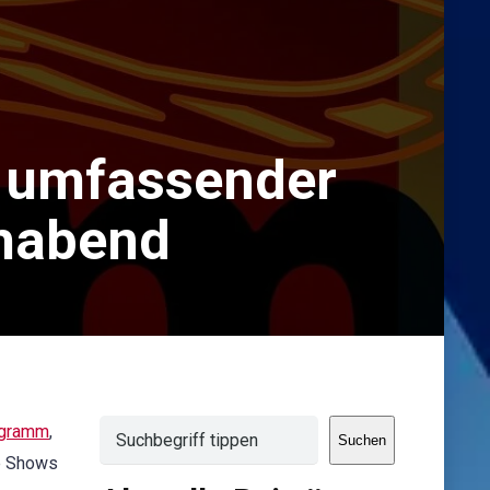
 umfassender
ehabend
Suchen
ogramm
,
Suchen
me Shows