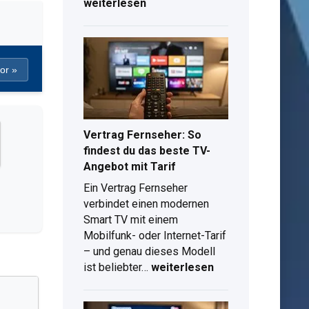
im
weiterlesen
ZDF:
Serien,
Filme
und
or »
Mediathek
im
Überblick
Vertrag Fernseher: So
findest du das beste TV-
Angebot mit Tarif
Ein Vertrag Fernseher
verbindet einen modernen
Smart TV mit einem
Mobilfunk- oder Internet-Tarif
– und genau dieses Modell
Vertrag
ist beliebter…
weiterlesen
Fernseher:
So