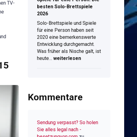
nen TV-
&
besten Solo-Brettspiele
Live-
ne
2026
Stream
Solo-Brettspiele und Spiele
am
für eine Person haben seit
Computer
und
2020 eine bemerkenswerte
Entwicklung durchgemacht.
Was früher als Nische galt, ist
Spiele
heute…
weiterlesen
15
für
eine
Person:
Die
besten
Kommentare
Solo-
Brettspiele
2026
Sendung verpasst? So holen
Sie alles legal nach -
besetzungvon.com
zu