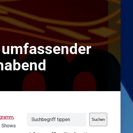
 umfassender
ehabend
Suchen
ogramm
,
Suchen
me Shows