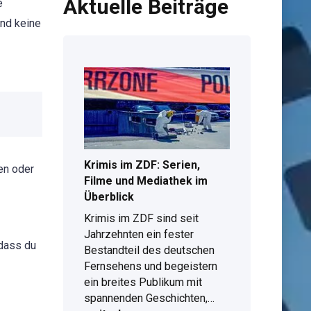
Aktuelle Beiträge
e
und keine
Krimis im ZDF: Serien,
en oder
Filme und Mediathek im
Überblick
Krimis im ZDF sind seit
Jahrzehnten ein fester
 dass du
Bestandteil des deutschen
Fernsehens und begeistern
ein breites Publikum mit
Krimis
spannenden Geschichten,…