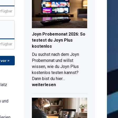
findest
Keine Programme verfügbar
Keine Programme verf
du
rfügbar
das
beste
TV-
Angebot
Joyn Probemonat 2026: So
mit
testest du Joyn Plus
rfügbar
Tarif
kostenlos
Du suchst nach dem Joyn
Probemonat und willst
 vor »
wissen, wie du Joyn Plus
kostenlos testen kannst?
Joyn
Dann bist du hier…
Probemonat
latz
weiterlesen
2026:
So
n und
testest
du
Joyn
Serien