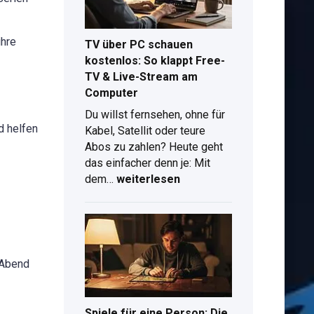
Plus
kostenlos
ihre
TV über PC schauen
kostenlos: So klappt Free-
TV & Live-Stream am
Computer
Du willst fernsehen, ohne für
d helfen
Kabel, Satellit oder teure
Abos zu zahlen? Heute geht
das einfacher denn je: Mit
TV
dem…
weiterlesen
d
über
PC
schauen
kostenlos:
So
 Abend
klappt
Free-
TV
Spiele für eine Person: Die