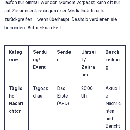
laufen nur einmal. Wer den Moment verpasst, kann oft nur
auf Zusammenfassungen oder Mediathek-Inhalte
zurückgreifen – wenn überhaupt. Deshalb verdienen sie
besondere Aufmerksamkeit.
Kateg
Sendu
Sende
Uhrzei
Besch
orie
ng/
r
t /
reibun
Event
Zeitra
g
um
Täglic
Tagess
Das
20:00
Aktuell
he
chau
Erste
Uhr
e
Nachri
(ARD)
Nachric
chten
hten
und
Bericht