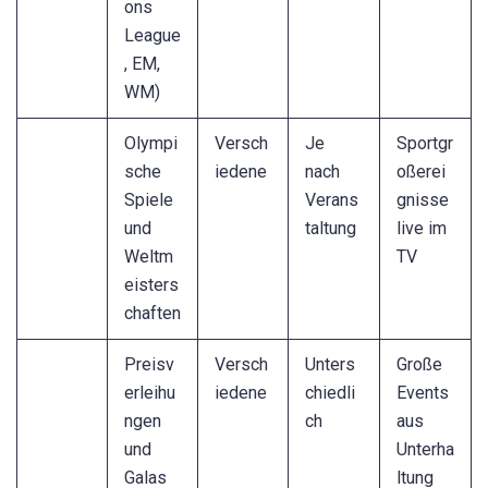
ons
League
, EM,
WM)
Olympi
Versch
Je
Sportgr
sche
iedene
nach
oßerei
Spiele
Verans
gnisse
und
taltung
live im
Weltm
TV
eisters
chaften
Preisv
Versch
Unters
Große
erleihu
iedene
chiedli
Events
ngen
ch
aus
und
Unterha
Galas
ltung