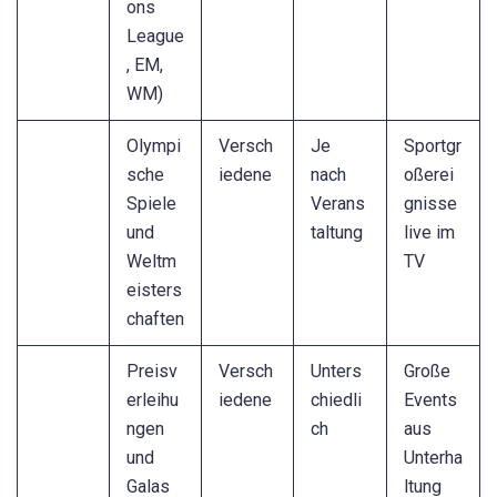
ons
League
, EM,
WM)
Olympi
Versch
Je
Sportgr
sche
iedene
nach
oßerei
Spiele
Verans
gnisse
und
taltung
live im
Weltm
TV
eisters
chaften
Preisv
Versch
Unters
Große
erleihu
iedene
chiedli
Events
ngen
ch
aus
und
Unterha
Galas
ltung