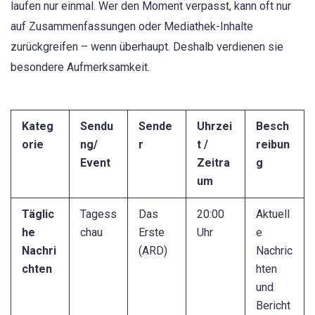
laufen nur einmal. Wer den Moment verpasst, kann oft nur
auf Zusammenfassungen oder Mediathek-Inhalte
zurückgreifen – wenn überhaupt. Deshalb verdienen sie
besondere Aufmerksamkeit.
Kateg
Sendu
Sende
Uhrzei
Besch
orie
ng/
r
t /
reibun
Event
Zeitra
g
um
Täglic
Tagess
Das
20:00
Aktuell
he
chau
Erste
Uhr
e
Nachri
(ARD)
Nachric
chten
hten
und
Bericht