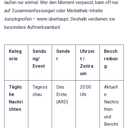
laufen nur einmal. Wer den Moment verpasst, kann oft nur
auf Zusammenfassungen oder Mediathek-Inhalte
zurückgreifen – wenn überhaupt. Deshalb verdienen sie
besondere Aufmerksamkeit.
Kateg
Sendu
Sende
Uhrzei
Besch
orie
ng/
r
t /
reibun
Event
Zeitra
g
um
Täglic
Tagess
Das
20:00
Aktuell
he
chau
Erste
Uhr
e
Nachri
(ARD)
Nachric
chten
hten
und
Bericht