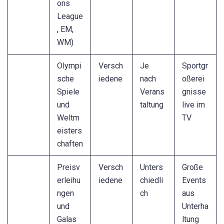
ons
League
, EM,
WM)
Olympi
Versch
Je
Sportgr
sche
iedene
nach
oßerei
Spiele
Verans
gnisse
und
taltung
live im
Weltm
TV
eisters
chaften
Preisv
Versch
Unters
Große
erleihu
iedene
chiedli
Events
ngen
ch
aus
und
Unterha
Galas
ltung