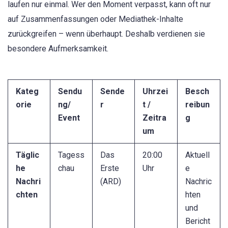
laufen nur einmal. Wer den Moment verpasst, kann oft nur
auf Zusammenfassungen oder Mediathek-Inhalte
zurückgreifen – wenn überhaupt. Deshalb verdienen sie
besondere Aufmerksamkeit.
Kateg
Sendu
Sende
Uhrzei
Besch
orie
ng/
r
t /
reibun
Event
Zeitra
g
um
Täglic
Tagess
Das
20:00
Aktuell
he
chau
Erste
Uhr
e
Nachri
(ARD)
Nachric
chten
hten
und
Bericht