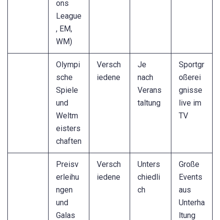
ons
League
, EM,
WM)
Olympi
Versch
Je
Sportgr
sche
iedene
nach
oßerei
Spiele
Verans
gnisse
und
taltung
live im
Weltm
TV
eisters
chaften
Preisv
Versch
Unters
Große
erleihu
iedene
chiedli
Events
ngen
ch
aus
und
Unterha
Galas
ltung