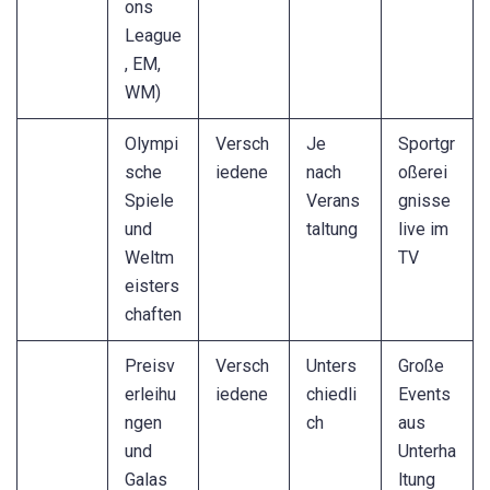
ons
League
, EM,
WM)
Olympi
Versch
Je
Sportgr
sche
iedene
nach
oßerei
Spiele
Verans
gnisse
und
taltung
live im
Weltm
TV
eisters
chaften
Preisv
Versch
Unters
Große
erleihu
iedene
chiedli
Events
ngen
ch
aus
und
Unterha
Galas
ltung