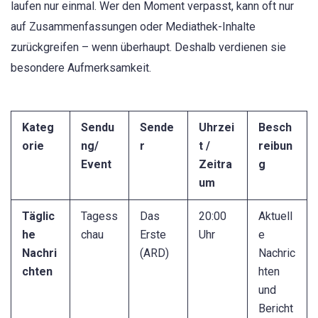
laufen nur einmal. Wer den Moment verpasst, kann oft nur
auf Zusammenfassungen oder Mediathek-Inhalte
zurückgreifen – wenn überhaupt. Deshalb verdienen sie
besondere Aufmerksamkeit.
Kateg
Sendu
Sende
Uhrzei
Besch
orie
ng/
r
t /
reibun
Event
Zeitra
g
um
Täglic
Tagess
Das
20:00
Aktuell
he
chau
Erste
Uhr
e
Nachri
(ARD)
Nachric
chten
hten
und
Bericht