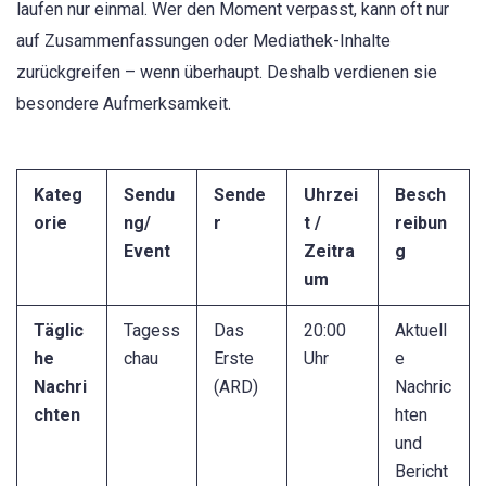
laufen nur einmal. Wer den Moment verpasst, kann oft nur
auf Zusammenfassungen oder Mediathek-Inhalte
zurückgreifen – wenn überhaupt. Deshalb verdienen sie
besondere Aufmerksamkeit.
Kateg
Sendu
Sende
Uhrzei
Besch
orie
ng/
r
t /
reibun
Event
Zeitra
g
um
Täglic
Tagess
Das
20:00
Aktuell
he
chau
Erste
Uhr
e
Nachri
(ARD)
Nachric
chten
hten
und
Bericht