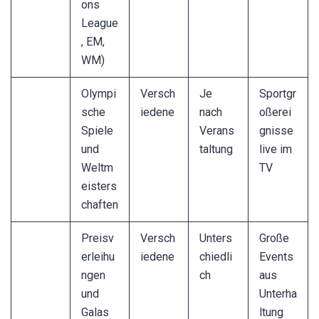
ons
League
, EM,
WM)
Olympi
Versch
Je
Sportgr
sche
iedene
nach
oßerei
Spiele
Verans
gnisse
und
taltung
live im
Weltm
TV
eisters
chaften
Preisv
Versch
Unters
Große
erleihu
iedene
chiedli
Events
ngen
ch
aus
und
Unterha
Galas
ltung