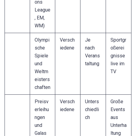
ons
League
, EM,
WM)
Olympi
Versch
Je
Sportgr
sche
iedene
nach
oßerei
Spiele
Verans
gnisse
und
taltung
live im
Weltm
TV
eisters
chaften
Preisv
Versch
Unters
Große
erleihu
iedene
chiedli
Events
ngen
ch
aus
und
Unterha
Galas
ltung