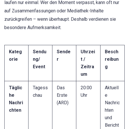
laufen nur einmal. Wer den Moment verpasst, kann oft nur
auf Zusammenfassungen oder Mediathek-Inhalte
zurückgreifen – wenn überhaupt. Deshalb verdienen sie
besondere Aufmerksamkeit.
Kateg
Sendu
Sende
Uhrzei
Besch
orie
ng/
r
t /
reibun
Event
Zeitra
g
um
Täglic
Tagess
Das
20:00
Aktuell
he
chau
Erste
Uhr
e
Nachri
(ARD)
Nachric
chten
hten
und
Bericht