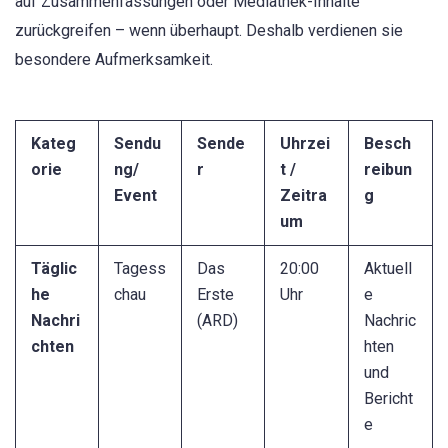
auf Zusammenfassungen oder Mediathek-Inhalte
zurückgreifen – wenn überhaupt. Deshalb verdienen sie
besondere Aufmerksamkeit.
Kateg
Sendu
Sende
Uhrzei
Besch
orie
ng/
r
t /
reibun
Event
Zeitra
g
um
Täglic
Tagess
Das
20:00
Aktuell
he
chau
Erste
Uhr
e
Nachri
(ARD)
Nachric
chten
hten
und
Bericht
e