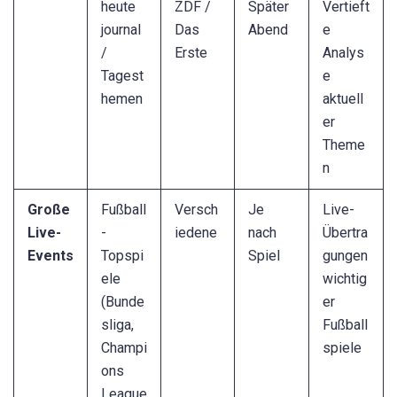
heute
ZDF /
Später
Vertieft
journal
Das
Abend
e
/
Erste
Analys
Tagest
e
hemen
aktuell
er
Theme
n
Große
Fußball
Versch
Je
Live-
Live-
-
iedene
nach
Übertra
Events
Topspi
Spiel
gungen
ele
wichtig
(Bunde
er
sliga,
Fußball
Champi
spiele
ons
League