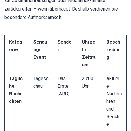
auf Zusammenfassungen oder Mediathek-Inhalte
zurückgreifen – wenn überhaupt. Deshalb verdienen sie
besondere Aufmerksamkeit.
Kateg
Sendu
Sende
Uhrzei
Besch
orie
ng/
r
t /
reibun
Event
Zeitra
g
um
Täglic
Tagess
Das
20:00
Aktuell
he
chau
Erste
Uhr
e
Nachri
(ARD)
Nachric
chten
hten
und
Bericht
e