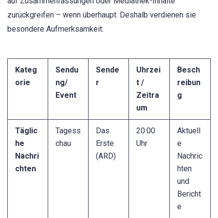
auf Zusammenfassungen oder Mediathek-Inhalte
zurückgreifen – wenn überhaupt. Deshalb verdienen sie
besondere Aufmerksamkeit.
Kateg
Sendu
Sende
Uhrzei
Besch
orie
ng/
r
t /
reibun
Event
Zeitra
g
um
Täglic
Tagess
Das
20:00
Aktuell
he
chau
Erste
Uhr
e
Nachri
(ARD)
Nachric
chten
hten
und
Bericht
e