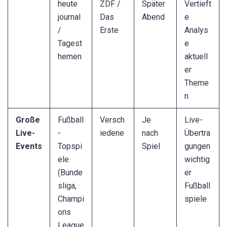
heute
ZDF /
Später
Vertieft
journal
Das
Abend
e
/
Erste
Analys
Tagest
e
hemen
aktuell
er
Theme
n
Große
Fußball
Versch
Je
Live-
Live-
-
iedene
nach
Übertra
Events
Topspi
Spiel
gungen
ele
wichtig
(Bunde
er
sliga,
Fußball
Champi
spiele
ons
League