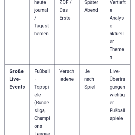
heute
ZDF /
Später
Vertieft
journal
Das
Abend
e
/
Erste
Analys
Tagest
e
hemen
aktuell
er
Theme
n
Große
Fußball
Versch
Je
Live-
Live-
-
iedene
nach
Übertra
Events
Topspi
Spiel
gungen
ele
wichtig
(Bunde
er
sliga,
Fußball
Champi
spiele
ons
League