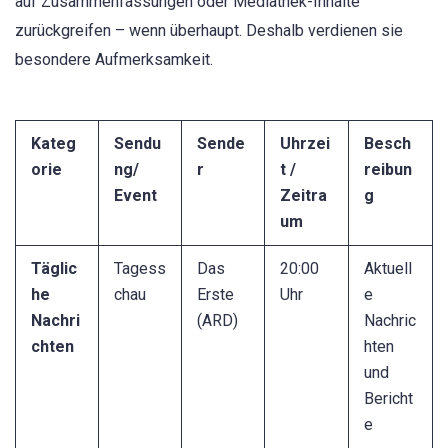
auf Zusammenfassungen oder Mediathek-Inhalte
zurückgreifen – wenn überhaupt. Deshalb verdienen sie
besondere Aufmerksamkeit.
Kateg
Sendu
Sende
Uhrzei
Besch
orie
ng/
r
t /
reibun
Event
Zeitra
g
um
Täglic
Tagess
Das
20:00
Aktuell
he
chau
Erste
Uhr
e
Nachri
(ARD)
Nachric
chten
hten
und
Bericht
e