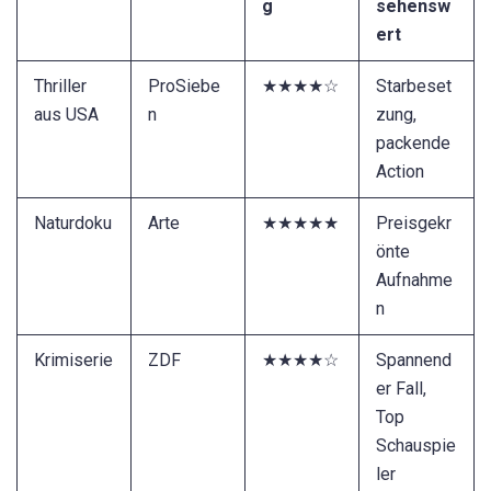
g
sehensw
ert
Thriller
ProSiebe
★★★★☆
Starbeset
aus USA
n
zung,
packende
Action
Naturdoku
Arte
★★★★★
Preisgekr
önte
Aufnahme
n
Krimiserie
ZDF
★★★★☆
Spannend
er Fall,
Top
Schauspie
ler