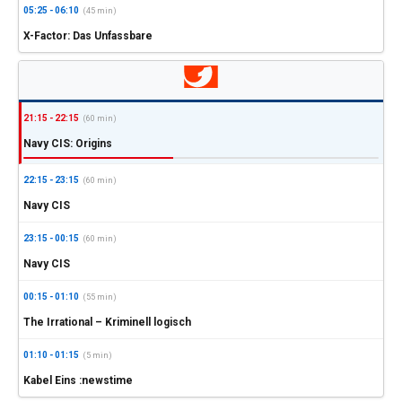
05:25 - 06:10
(45 min)
X-Factor: Das Unfassbare
21:15 - 22:15
(60 min)
Navy CIS: Origins
22:15 - 23:15
(60 min)
Navy CIS
23:15 - 00:15
(60 min)
Navy CIS
00:15 - 01:10
(55 min)
The Irrational – Kriminell logisch
01:10 - 01:15
(5 min)
Kabel Eins :newstime