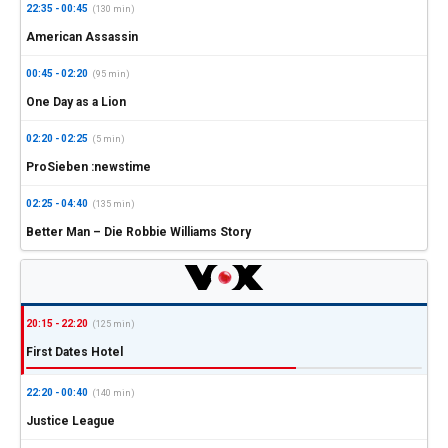
22:35 - 00:45
(130 min)
American Assassin
00:45 - 02:20
(95 min)
One Day as a Lion
02:20 - 02:25
(5 min)
ProSieben :newstime
02:25 - 04:40
(135 min)
Better Man – Die Robbie Williams Story
20:15 - 22:20
(125 min)
First Dates Hotel
22:20 - 00:40
(140 min)
Justice League