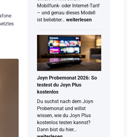
Mobilfunk- oder Internet-Tarif
– und genau dieses Modell
dafone
Vertrag
ist beliebter…
weiterlesen
setztes
Fernseher:
So
findest
du
das
beste
TV-
Angebot
Joyn Probemonat 2026: So
mit
testest du Joyn Plus
Tarif
kostenlos
Du suchst nach dem Joyn
Probemonat und willst
wissen, wie du Joyn Plus
kostenlos testen kannst?
Joyn
Dann bist du hier…
Probemonat
weiterlesen