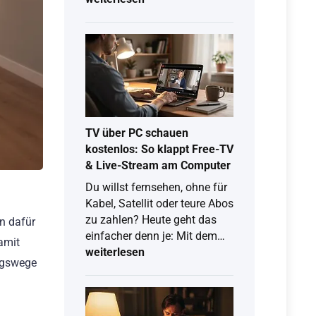
2026:
So
testest
du
Joyn
Plus
kostenlos
TV über PC schauen
kostenlos: So klappt Free-TV
& Live-Stream am Computer
Du willst fernsehen, ohne für
Kabel, Satellit oder teure Abos
zu zahlen? Heute geht das
n dafür
TV
einfacher denn je: Mit dem…
amit
über
weiterlesen
ngswege
PC
schauen
kostenlos: