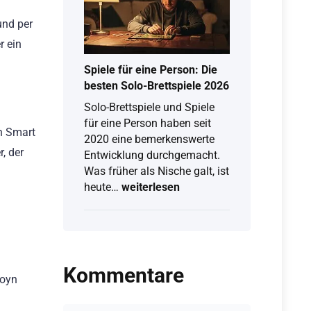
So
klappt
und per
Free-
r ein
TV
&
Spiele für eine Person: Die
Live-
besten Solo-Brettspiele 2026
Stream
Solo-Brettspiele und Spiele
am
für eine Person haben seit
Computer
n Smart
2020 eine bemerkenswerte
, der
Entwicklung durchgemacht.
Was früher als Nische galt, ist
Spiele
heute…
weiterlesen
für
eine
Person:
Die
besten
Kommentare
Joyn
Solo-
Brettspiele