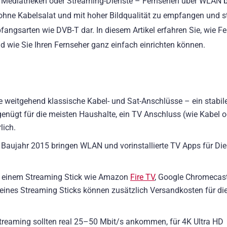
, Mediatheken oder Streaming-Dienste – Fernsehen über WLAN b
e ohne Kabelsalat und mit hoher Bildqualität zu empfangen und st
angsarten wie DVB-T dar. In diesem Artikel erfahren Sie, wie F
nd wie Sie Ihren Fernseher ganz einfach einrichten können.
 weitgehend klassische Kabel- und Sat-Anschlüsse – ein stabil
enügt für die meisten Haushalte, ein TV Anschluss (wie Kabel o
lich.
Baujahr 2015 bringen WLAN und vorinstallierte TV Apps für Die
t einem Streaming Stick wie Amazon
Fire TV
, Google Chromecas
eines Streaming Sticks können zusätzlich Versandkosten für di
Streaming sollten real 25–50 Mbit/s ankommen, für 4K Ultra HD