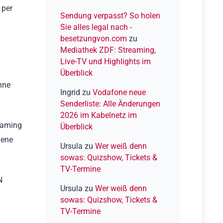
2026
 per
Sendung verpasst? So holen
Sie alles legal nach -
besetzungvon.com
zu
Mediathek ZDF: Streaming,
Live-TV und Highlights im
Überblick
nne
Ingrid
zu
Vodafone neue
Senderliste: Alle Änderungen
2026 im Kabelnetz im
eaming
Überblick
dene
Ursula
zu
Wer weiß denn
sowas: Quizshow, Tickets &
TV-Termine
N
Ursula
zu
Wer weiß denn
sowas: Quizshow, Tickets &
TV-Termine