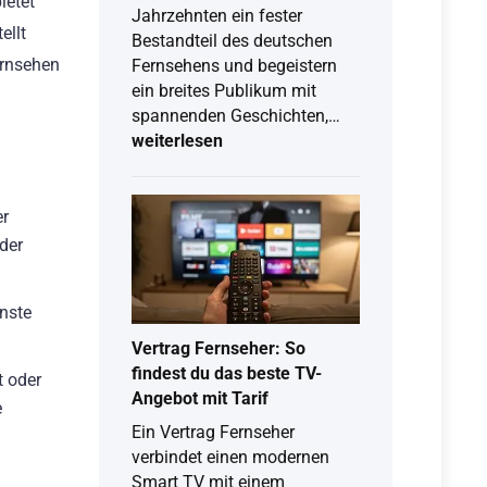
ietet
Jahrzehnten ein fester
ellt
Bestandteil des deutschen
ernsehen
Fernsehens und begeistern
ein breites Publikum mit
Krimis
spannenden Geschichten,…
im
weiterlesen
ZDF:
Serien,
Filme
er
und
der
Mediathek
im
nste
Überblick
Vertrag Fernseher: So
findest du das beste TV-
t oder
Angebot mit Tarif
e
Ein Vertrag Fernseher
verbindet einen modernen
Smart TV mit einem