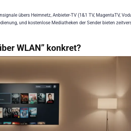
itensignale übers Heimnetz, Anbieter-TV (1&1 TV, MagentaTV, Vo
edienung, und kostenlose Mediatheken der Sender bieten zeitver
über WLAN” konkret?