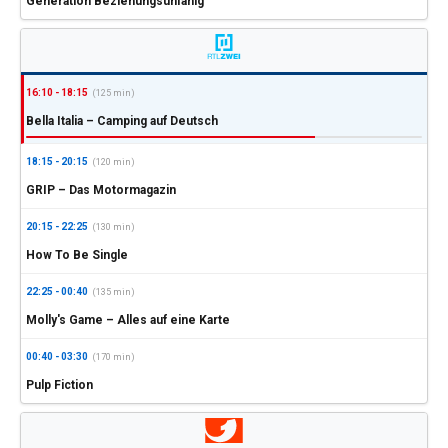
Generation Beziehungsunfähig
16:10 - 18:15
(125 min)
Bella Italia – Camping auf Deutsch
18:15 - 20:15
(120 min)
GRIP – Das Motormagazin
20:15 - 22:25
(130 min)
How To Be Single
22:25 - 00:40
(135 min)
Molly's Game – Alles auf eine Karte
00:40 - 03:30
(170 min)
Pulp Fiction