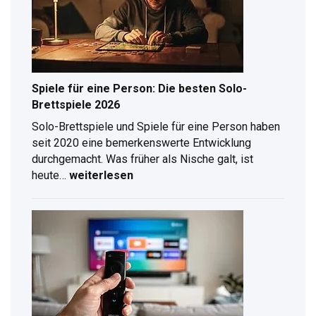
klappt
Free-
TV
&
Live-
Spiele für eine Person: Die besten Solo-
Stream
Brettspiele 2026
am
Solo-Brettspiele und Spiele für eine Person haben
Computer
seit 2020 eine bemerkenswerte Entwicklung
durchgemacht. Was früher als Nische galt, ist
Spiele
heute…
weiterlesen
für
eine
Person:
Die
besten
Solo-
Brettspiele
2026