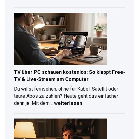
Probemonat
2026:
So
testest
du
Joyn
Plus
kostenlos
TV über PC schauen kostenlos: So klappt Free-
TV & Live-Stream am Computer
Du willst fernsehen, ohne für Kabel, Satellit oder
teure Abos zu zahlen? Heute geht das einfacher
TV
denn je: Mit dem…
weiterlesen
über
PC
schauen
kostenlos:
So