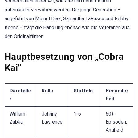
sondern auch in der Art, wie alte und neue Figuren
miteinander verwoben werden. Die junge Generation –
angeführt von Miguel Diaz, Samantha LaRusso und Robby
Keene – trägt die Handlung ebenso wie die Veteranen aus
den Originalfilmen.
Hauptbesetzung von „Cobra
Kai”
Darstelle
Rolle
Staffeln
Besonder
r
heit
William
Johnny
1-6
50+
Zabka
Lawrence
Episoden,
Antiheld