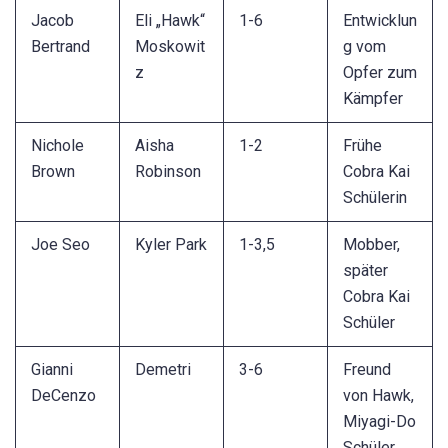
Jacob
Eli „Hawk“
1-6
Entwicklun
Bertrand
Moskowit
g vom
z
Opfer zum
Kämpfer
Nichole
Aisha
1-2
Frühe
Brown
Robinson
Cobra Kai
Schülerin
Joe Seo
Kyler Park
1-3,5
Mobber,
später
Cobra Kai
Schüler
Gianni
Demetri
3-6
Freund
DeCenzo
von Hawk,
Miyagi-Do
Schüler