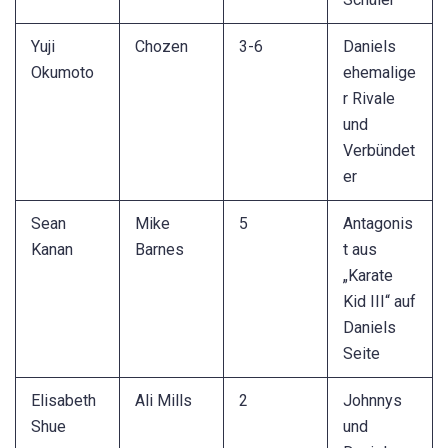
Yuji
Chozen
3-6
Daniels
Okumoto
ehemalige
r Rivale
und
Verbündet
er
Sean
Mike
5
Antagonis
Kanan
Barnes
t aus
„Karate
Kid III“ auf
Daniels
Seite
Elisabeth
Ali Mills
2
Johnnys
Shue
und