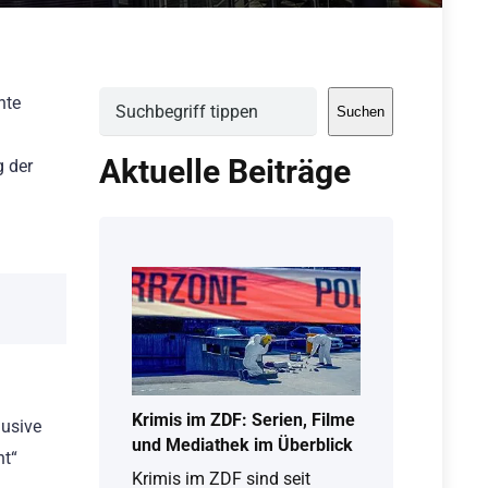
Suchen
nte
Suchen
Aktuelle Beiträge
g der
u
Krimis im ZDF: Serien, Filme
lusive
und Mediathek im Überblick
ht“
Krimis im ZDF sind seit