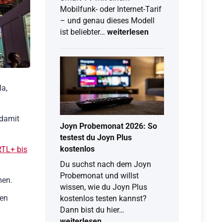
Mobilfunk- oder Internet-Tarif
– und genau dieses Modell
Vertrag
ist beliebter…
weiterlesen
Fernseher:
So
findest
du
la,
das
beste
TV-
 damit
Angebot
Joyn Probemonat 2026: So
mit
testest du Joyn Plus
Tarif
kostenlos
RTL+ bis
Du suchst nach dem Joyn
Probemonat und willst
men.
wissen, wie du Joyn Plus
men
kostenlos testen kannst?
Joyn
Dann bist du hier…
Probemonat
weiterlesen