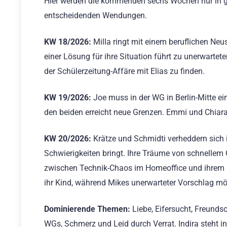
Hier werden die kommenden sechs Wochen nur in gr
entscheidenden Wendungen.
KW 18/2026:
Milla ringt mit einem beruflichen Neus
einer Lösung für ihre Situation führt zu unerwarte
der Schülerzeitung-Affäre mit Elias zu finden.
KW 19/2026:
Joe muss in der WG in Berlin-Mitte ei
den beiden erreicht neue Grenzen. Emmi und Chiara g
KW 20/2026:
Krätze und Schmidti verheddern sich 
Schwierigkeiten bringt. Ihre Träume von schnellem 
zwischen Technik-Chaos im Homeoffice und ihrem
ihr Kind, während Mikes unerwarteter Vorschlag mö
Dominierende Themen:
Liebe, Eifersucht, Freunds
WGs, Schmerz und Leid durch Verrat. Indira steht in