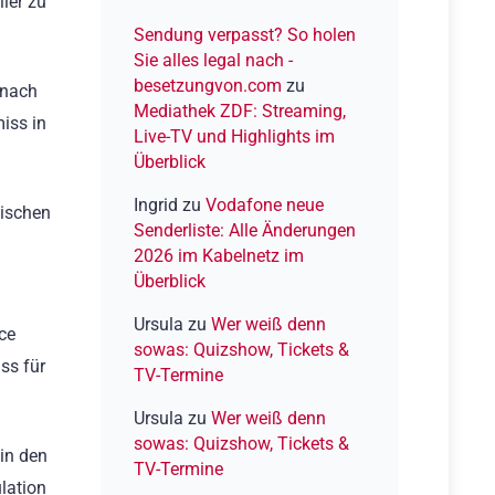
ler zu
2026
Sendung verpasst? So holen
Sie alles legal nach -
besetzungvon.com
zu
 nach
Mediathek ZDF: Streaming,
iss in
Live-TV und Highlights im
Überblick
Ingrid
zu
Vodafone neue
wischen
Senderliste: Alle Änderungen
2026 im Kabelnetz im
Überblick
Ursula
zu
Wer weiß denn
ce
sowas: Quizshow, Tickets &
ss für
TV-Termine
Ursula
zu
Wer weiß denn
sowas: Quizshow, Tickets &
in den
TV-Termine
ulation