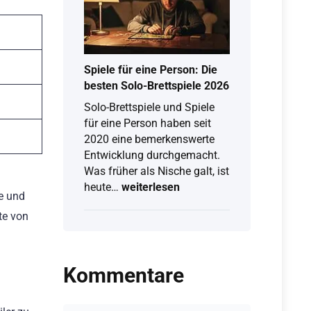
So
klappt
Free-
TV
&
Spiele für eine Person: Die
Live-
besten Solo-Brettspiele 2026
Stream
Solo-Brettspiele und Spiele
am
für eine Person haben seit
Computer
2020 eine bemerkenswerte
Entwicklung durchgemacht.
Was früher als Nische galt, ist
Spiele
heute…
weiterlesen
e und
für
te von
eine
Person:
Die
besten
Kommentare
Solo-
Brettspiele