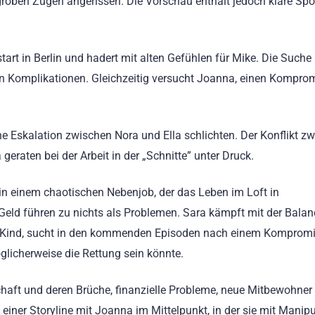
oben Zügen angerissen. Die Vorschau enthält jedoch klare Spoi
tart in Berlin und hadert mit alten Gefühlen für Mike. Die Suche
ten Komplikationen. Gleichzeitig versucht Joanna, einen Komprom
ne Eskalation zwischen Nora und Ella schlichten. Der Konflikt z
eraten bei der Arbeit in der „Schnitte” unter Druck.
in einem chaotischen Nebenjob, der das Leben im Loft in
Geld führen zu nichts als Problemen. Sara kämpft mit der Balan
 Kind, sucht in den kommenden Episoden nach einem Kompromi
glicherweise die Rettung sein könnte.
chaft und deren Brüche, finanzielle Probleme, neue Mitbewohner 
 einer Storyline mit Joanna im Mittelpunkt, in der sie mit Manip