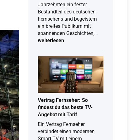
Jahrzehnten ein fester
Bestandteil des deutschen
Fernsehens und begeistern
ein breites Publikum mit
Krimis
spannenden Geschichten,…
im
weiterlesen
ZDF:
Serien,
Filme
und
Mediathek
im
Überblick
Vertrag Fernseher: So
findest du das beste TV-
Angebot mit Tarif
Ein Vertrag Fernseher
verbindet einen modernen
Smart TV mit einem