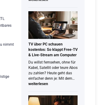
2026:
So
testest
RTL
du
htbares
Joyn
Plus
kostenlos
TV über PC schauen
hau nimmt
kostenlos: So klappt Free-TV
& Live-Stream am Computer
Du willst fernsehen, ohne für
Kabel, Satellit oder teure Abos
zu zahlen? Heute geht das
istige
TV
einfacher denn je: Mit dem…
über
weiterlesen
PC
schauen
kostenlos: