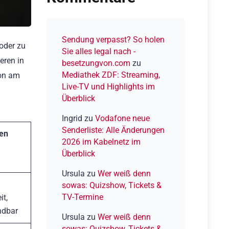
Unterschiede
der
Fire-
TV-
Sendung verpasst? So holen
 oder zu
Sticks
Sie alles legal nach -
eren in
besetzungvon.com
zu
Mediathek ZDF: Streaming,
ion am
Live-TV und Highlights im
Überblick
Ingrid
zu
Vodafone neue
Senderliste: Alle Änderungen
en
2026 im Kabelnetz im
Überblick
Ursula
zu
Wer weiß denn
sowas: Quizshow, Tickets &
TV-Termine
it,
ndbar
Ursula
zu
Wer weiß denn
sowas: Quizshow, Tickets &