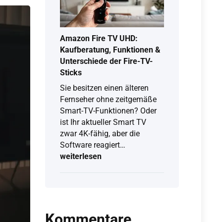
besten
Solo-
Brettspiele
2026
Amazon Fire TV UHD:
Kaufberatung, Funktionen &
Unterschiede der Fire-TV-
Sticks
Sie besitzen einen älteren
Fernseher ohne zeitgemäße
Smart-TV-Funktionen? Oder
ist Ihr aktueller Smart TV
zwar 4K-fähig, aber die
Amazon
Software reagiert…
Fire
weiterlesen
TV
UHD:
Kaufberatung,
Funktionen
&
Kommentare