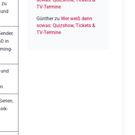
 zu
TV-Termine
 und
Günther
zu
Wer weiß denn
sowas: Quizshow, Tickets &
TV-Termine
ender,
0 in
aming-
 und
en
erien,
sik-