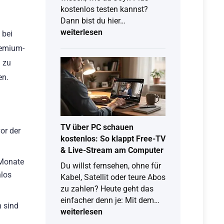
kostenlos testen kannst?
Joyn
Dann bist du hier…
Probemonat
weiterlesen
 bei
2026:
eemium-
So
 zu
testest
en.
du
Joyn
Plus
kostenlos
TV über PC schauen
or der
kostenlos: So klappt Free-TV
& Live-Stream am Computer
 Monate
Du willst fernsehen, ohne für
los
Kabel, Satellit oder teure Abos
zu zahlen? Heute geht das
TV
einfacher denn je: Mit dem…
 sind
über
weiterlesen
PC