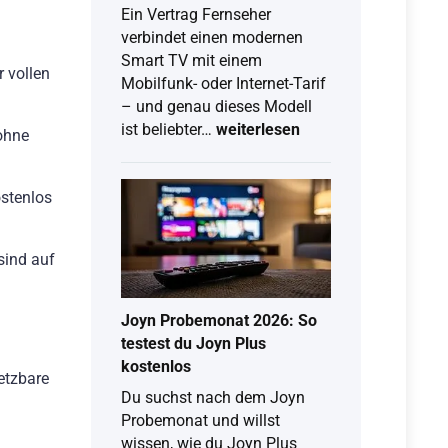
Ein Vertrag Fernseher
verbindet einen modernen
Smart TV mit einem
 vollen
Mobilfunk- oder Internet-Tarif
– und genau dieses Modell
Vertrag
ist beliebter…
weiterlesen
ohne
Fernseher:
So
ostenlos
findest
du
das
sind auf
beste
TV-
Angebot
Joyn Probemonat 2026: So
mit
testest du Joyn Plus
Tarif
kostenlos
etzbare
Du suchst nach dem Joyn
Probemonat und willst
wissen, wie du Joyn Plus