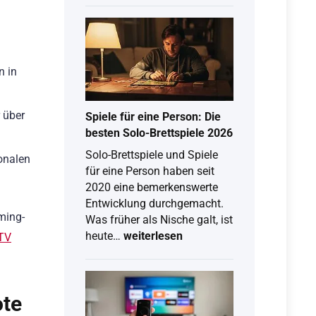
schauen
kostenlos:
So
klappt
n in
Free-
TV
&
 über
Spiele für eine Person: Die
Live-
besten Solo-Brettspiele 2026
Stream
Solo-Brettspiele und Spiele
onalen
am
für eine Person haben seit
Computer
2020 eine bemerkenswerte
Entwicklung durchgemacht.
ming-
Was früher als Nische galt, ist
Spiele
heute…
weiterlesen
TV
für
eine
Person:
ote
Die