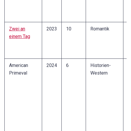
k
K
Zwei an
2023
10
Romantik
L
einem Tag
ü
L
A
American
2024
6
Historien-
B
Primeval
Western
D
B
U
J
K
z
A
S