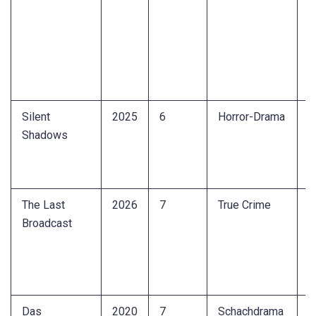
g
F
s
N
2
Silent
2025
6
Horror-Drama
P
Shadows
H
t
C
The Last
2026
7
True Crime
B
Broadcast
w
e
v
R
Das
2020
7
Schachdrama
K