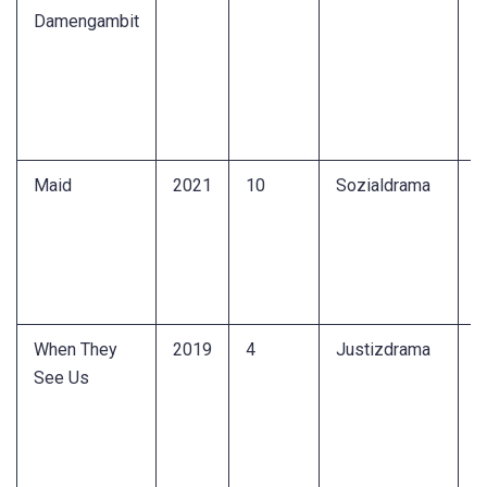
Damengambit
S
H
T
S
G
Maid
2021
10
Sozialdrama
B
M
h
u
Ü
When They
2019
4
Justizdrama
W
See Us
d
F
g
s