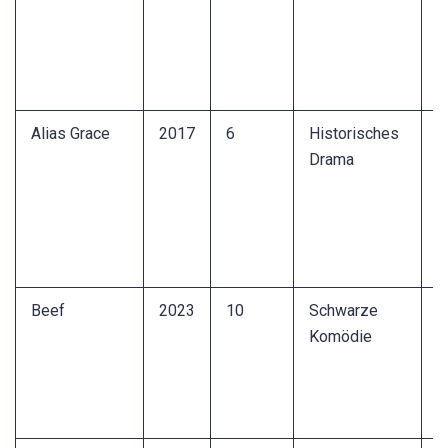
M
s
N
J
Alias Grace
2017
6
Historisches
B
Drama
M
A
D
p
S
Beef
2023
10
Schwarze
S
Komödie
u
e
S
z