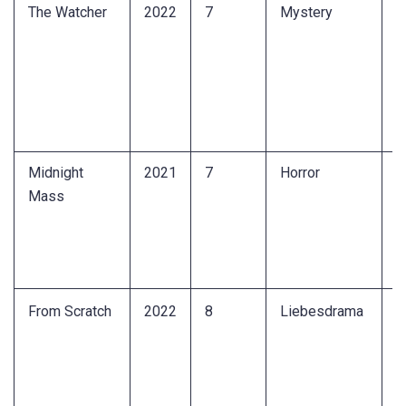
The Watcher
2022
7
Mystery
S
b
r
e
u
B
Midnight
2021
7
Horror
R
Mass
a
I
F
i
From Scratch
2022
8
Liebesdrama
L
z
S
s
K