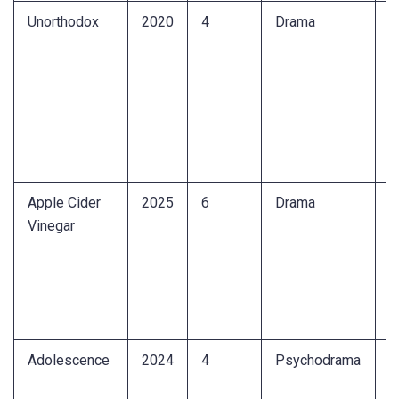
Unorthodox
2020
4
Drama
F
u
j
G
b
P
S
Apple Cider
2025
6
Drama
W
Vinegar
e
I
i
K
e
Adolescence
2024
4
Psychodrama
T
t