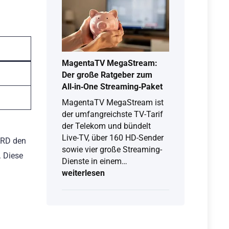
Kaufberatung,
Funktionen
&
Unterschiede
der
Fire-
MagentaTV MegaStream:
TV-
Der große Ratgeber zum
Sticks
All‑in‑One Streaming‑Paket
MagentaTV MegaStream ist
der umfangreichste TV-Tarif
der Telekom und bündelt
Live-TV, über 160 HD-Sender
ARD den
sowie vier große Streaming-
. Diese
MagentaTV
Dienste in einem…
MegaStream:
weiterlesen
Der
große
Ratgeber
zum