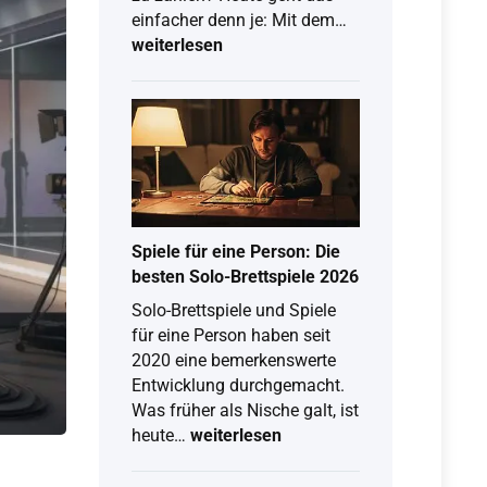
TV
einfacher denn je: Mit dem…
über
weiterlesen
PC
schauen
kostenlos:
So
klappt
Free-
TV
&
Spiele für eine Person: Die
Live-
besten Solo-Brettspiele 2026
Stream
Solo-Brettspiele und Spiele
am
für eine Person haben seit
Computer
2020 eine bemerkenswerte
Entwicklung durchgemacht.
Was früher als Nische galt, ist
Spiele
heute…
weiterlesen
für
eine