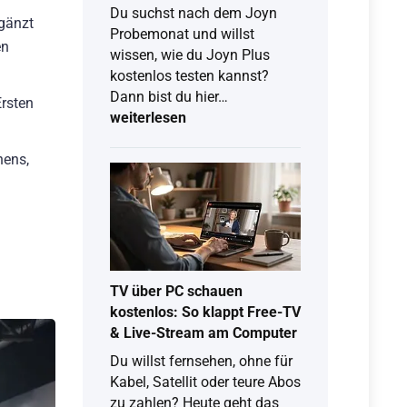
Du suchst nach dem Joyn
rgänzt
Probemonat und willst
en
wissen, wie du Joyn Plus
kostenlos testen kannst?
Joyn
Dann bist du hier…
Ersten
Probemonat
weiterlesen
2026:
So
hens,
testest
du
Joyn
Plus
kostenlos
TV über PC schauen
kostenlos: So klappt Free-TV
& Live-Stream am Computer
Du willst fernsehen, ohne für
Kabel, Satellit oder teure Abos
zu zahlen? Heute geht das