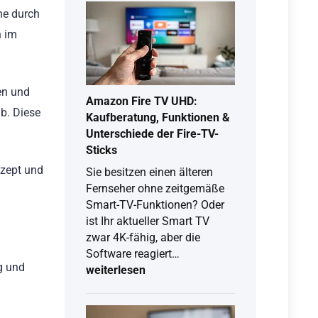
he durch
Person:
Die
n im
besten
Solo-
Brettspiele
en und
2026
Amazon Fire TV UHD:
b. Diese
Kaufberatung, Funktionen &
Unterschiede der Fire-TV-
Sticks
nzept und
Sie besitzen einen älteren
Fernseher ohne zeitgemäße
Smart-TV-Funktionen? Oder
ist Ihr aktueller Smart TV
zwar 4K-fähig, aber die
Amazon
Software reagiert…
g und
Fire
weiterlesen
TV
UHD: