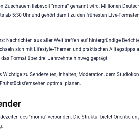
von Zuschauern liebevoll “moma” genannt wird, Millionen Deutsc
its ab 5:30 Uhr und gehört damit zu den frühesten Live-Formate
Nachrichten aus aller Welt treffen auf hintergründige Bericht
hseln sich mit Lifestyle-Themen und praktischen Alltagstipps a
 das Format über drei Jahrzehnte hinweg geprägt.
les Wichtige zu Sendezeiten, Inhalten, Moderation, dem Studioko
Frühstücksfernsehen optimal planen.
ender
ndezeiten des “moma” verbunden. Die Struktur bietet Orientierun
g.