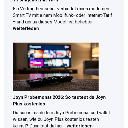
Ein Vertrag Fernseher verbindet einen modernen
Smart TV mit einem Mobilfunk- oder Internet-Tarif
Vertrag
– und genau dieses Modell ist beliebter…
Fernseher:
weiterlesen
So
findest
du
das
beste
TV-
Angebot
mit
Tarif
Joyn Probemonat 2026: So testest du Joyn
Plus kostenlos
Du suchst nach dem Joyn Probemonat und willst
wissen, wie du Joyn Plus kostenlos testen
Joyn
kannst? Dann bist du hier…
weiterlesen