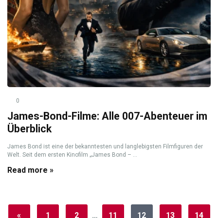
0
James-Bond-Filme: Alle 007-Abenteuer im
Überblick
James Bond ist eine der bekanntesten und langlebigsten Filmfiguren der
Welt. Seit dem ersten Kinofilm „James Bond – ...
Read more »
«
1
2
…
11
12
13
14