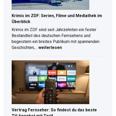
Krimis im ZDF: Serien, Filme und Mediathek im
Überblick
Krimis im ZDF sind seit Jahrzehnten ein fester
Bestandteil des deutschen Fernsehens und
begeistern ein breites Publikum mit spannenden
Krimis
Geschichten,…
weiterlesen
im
ZDF:
Serien,
Filme
und
Mediathek
im
Überblick
Vertrag Fernseher: So findest du das beste
TV-Angebot mit Tarif