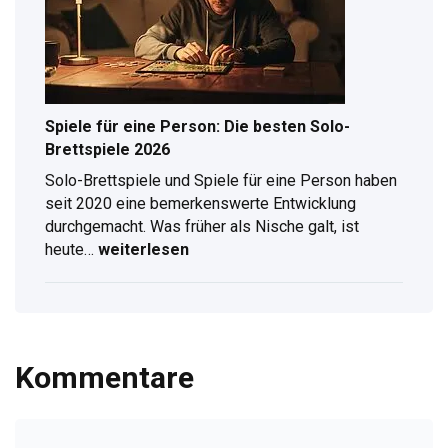
klappt
Free-
TV
&
Live-
Spiele für eine Person: Die besten Solo-
Stream
Brettspiele 2026
am
Solo-Brettspiele und Spiele für eine Person haben
Computer
seit 2020 eine bemerkenswerte Entwicklung
durchgemacht. Was früher als Nische galt, ist
Spiele
heute…
weiterlesen
für
eine
Person:
Die
besten
Kommentare
Solo-
Brettspiele
2026