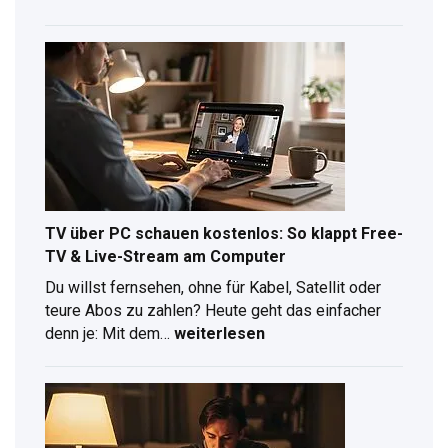
Probemonat
2026:
So
testest
du
Joyn
Plus
kostenlos
TV über PC schauen kostenlos: So klappt Free-
TV & Live-Stream am Computer
Du willst fernsehen, ohne für Kabel, Satellit oder
teure Abos zu zahlen? Heute geht das einfacher
TV
denn je: Mit dem…
weiterlesen
über
PC
schauen
kostenlos:
So