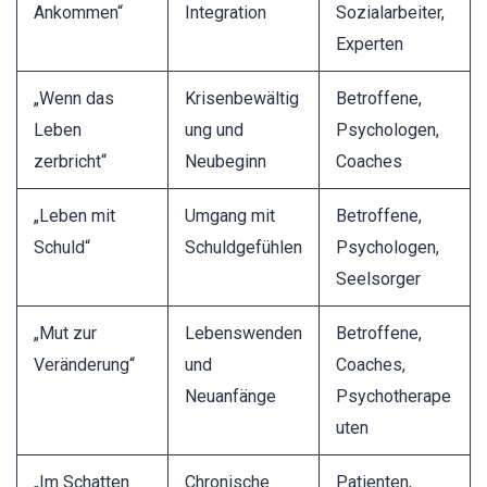
Ankommen“
Integration
Sozialarbeiter,
Experten
„Wenn das
Krisenbewältig
Betroffene,
Leben
ung und
Psychologen,
zerbricht“
Neubeginn
Coaches
„Leben mit
Umgang mit
Betroffene,
Schuld“
Schuldgefühlen
Psychologen,
Seelsorger
„Mut zur
Lebenswenden
Betroffene,
Veränderung“
und
Coaches,
Neuanfänge
Psychotherape
uten
„Im Schatten
Chronische
Patienten,