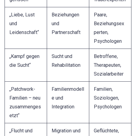
„Liebe, Lust
Beziehungen
Paare,
und
und
Beziehungsex
Leidenschaft“
Partnerschaft
perten,
Psychologen
„Kampf gegen
Sucht und
Betroffene,
die Sucht“
Rehabilitation
Therapeuten,
Sozialarbeiter
„Patchwork-
Familienmodell
Familien,
Familien – neu
e und
Soziologen,
zusammenges
Integration
Psychologen
etzt“
„Flucht und
Migration und
Geflüchtete,