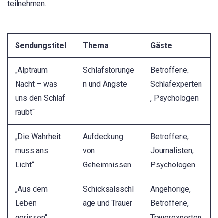
teilnehmen.
Sendungstitel
Thema
Gäste
„Alptraum
Schlafstörunge
Betroffene,
Nacht – was
n und Ängste
Schlafexperten
uns den Schlaf
, Psychologen
raubt“
„Die Wahrheit
Aufdeckung
Betroffene,
muss ans
von
Journalisten,
Licht“
Geheimnissen
Psychologen
„Aus dem
Schicksalsschl
Angehörige,
Leben
äge und Trauer
Betroffene,
gerissen“
Trauerexperten