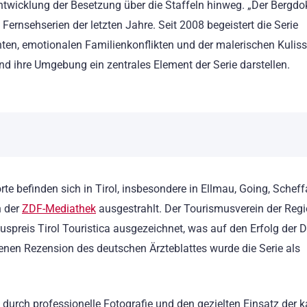
Entwicklung der Besetzung über die Staffeln hinweg. „Der Bergdok
Fernsehserien der letzten Jahre. Seit 2008 begeistert die Serie
en, emotionalen Familienkonflikten und der malerischen Kulis
nd ihre Umgebung ein zentrales Element der Serie darstellen.
orte befinden sich in Tirol, insbesondere in Ellmau, Going, Schef
n der
ZDF-Mediathek
ausgestrahlt. Der Tourismusverein der Reg
preis Tirol Touristica ausgezeichnet, was auf den Erfolg der D
nenen Rezension des deutschen Ärzteblattes wurde die Serie als
h durch professionelle Fotografie und den gezielten Einsatz der 