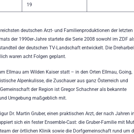
19
lgreichsten deutschen Arzt- und Familienproduktionen der letzten
ats der 1990er-Jahre startete die Serie 2008 sowohl im ZDF al
tandteil der deutschen TV-Landschaft entwickelt. Die Dreharbei
lich waren acht Folgen geplant.
um Ellmau am Wilden Kaiser statt – in den Orten Ellmau, Going,
ristische Alpenkulisse, die Zuschauer aus ganz Österreich und
n Gemeinschaft der Region ist Gregor Schachner als bekannte
au und Umgebung maßgeblich mit.
lfigur Dr. Martin Gruber, einen praktischen Arzt, der nach Jahren 
piert sich ein fester Ensemble-Cast: die Gruber-Familie mit Mut
eteam der örtlichen Klinik sowie die Dorfgemeinschaft rund um 