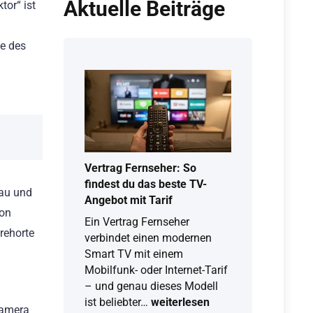
Aktuelle Beiträge
tor“ ist
se des
Vertrag Fernseher: So
findest du das beste TV-
fau und
Angebot mit Tarif
ion
Ein Vertrag Fernseher
rehorte
verbindet einen modernen
Smart TV mit einem
Mobilfunk- oder Internet-Tarif
– und genau dieses Modell
Vertrag
ist beliebter…
weiterlesen
kamera