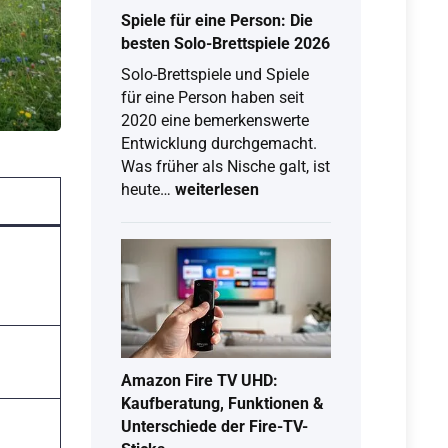
&
Spiele für eine Person: Die
Live-
besten Solo-Brettspiele 2026
Stream
Solo-Brettspiele und Spiele
am
für eine Person haben seit
Computer
2020 eine bemerkenswerte
Entwicklung durchgemacht.
Was früher als Nische galt, ist
Spiele
heute…
weiterlesen
für
eine
Person:
Die
besten
Solo-
Brettspiele
2026
Amazon Fire TV UHD:
Kaufberatung, Funktionen &
Unterschiede der Fire-TV-