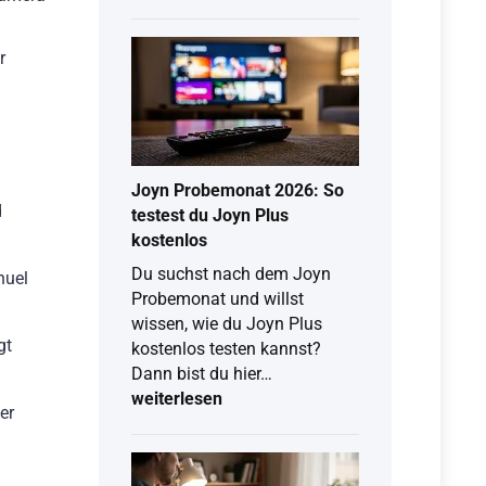
Fernseher:
So
findest
r
du
das
beste
TV-
Angebot
Joyn Probemonat 2026: So
mit
d
testest du Joyn Plus
Tarif
kostenlos
Du suchst nach dem Joyn
nuel
Probemonat und willst
wissen, wie du Joyn Plus
gt
kostenlos testen kannst?
Joyn
Dann bist du hier…
Probemonat
weiterlesen
er
2026:
So
testest