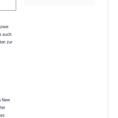
 zwei
s auch
ten zur
in New
ter
das