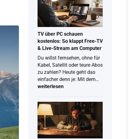
du
Joyn
8
Plus
kostenlos
TV über PC schauen
kostenlos: So klappt Free-TV
& Live-Stream am Computer
Du willst fernsehen, ohne für
Kabel, Satellit oder teure Abos
zu zahlen? Heute geht das
TV
einfacher denn je: Mit dem…
über
weiterlesen
PC
schauen
kostenlos:
So
klappt
Free-
TV