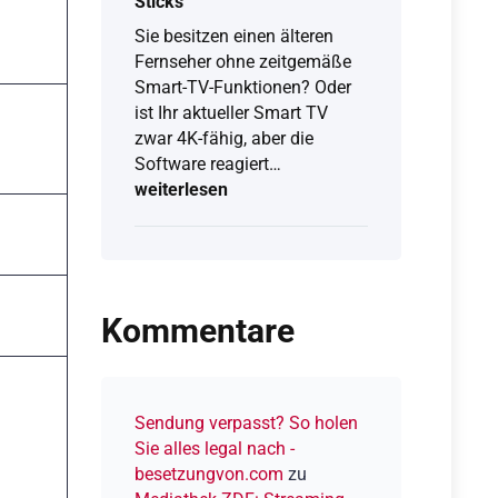
Sticks
Sie besitzen einen älteren
Fernseher ohne zeitgemäße
Smart-TV-Funktionen? Oder
ist Ihr aktueller Smart TV
zwar 4K-fähig, aber die
Amazon
Software reagiert…
Fire
weiterlesen
TV
UHD:
Kaufberatung,
Funktionen
&
Kommentare
Unterschiede
der
Fire-
TV-
Sendung verpasst? So holen
Sticks
Sie alles legal nach -
besetzungvon.com
zu