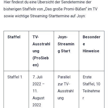
Hier findest du eine Übersicht der Sendetermine der
bisherigen Staffeln von „Das große Promi-Büßen“ im TV
sowie wichtige Streaming-Starttermine auf Joyn:
Staffel
TV-
Joyn-
Besonder
Ausstrahl
Streamin
e
ung
g Start
Hinweise
(ProSieb
en)
Staffel 1
7. Juli
Parallel
Erste
2022 –
zur TV-
Staffel, 10
11.
Ausstrahl
Teilnehme
August
ung
r
2022