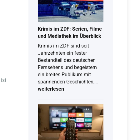
Krimis im ZDF: Serien, Filme
und Mediathek im Überblick
Krimis im ZDF sind seit
Jahrzehnten ein fester
Bestandteil des deutschen
Fernsehens und begeistern
ein breites Publikum mit
ist
Krimis
spannenden Geschichten,…
im
weiterlesen
ZDF:
Serien,
Filme
und
Mediathek
im
Überblick