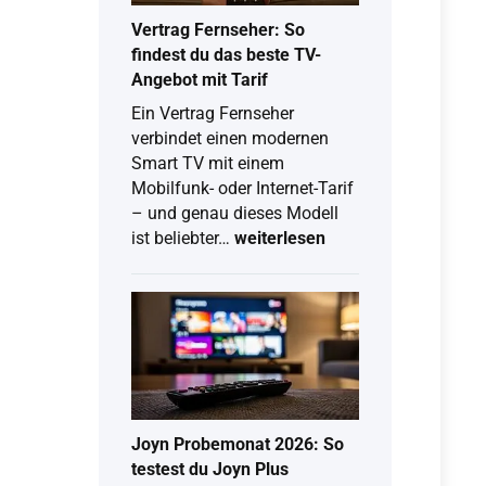
Vertrag Fernseher: So
findest du das beste TV-
Angebot mit Tarif
Ein Vertrag Fernseher
verbindet einen modernen
Smart TV mit einem
Mobilfunk- oder Internet-Tarif
– und genau dieses Modell
Vertrag
ist beliebter…
weiterlesen
Fernseher:
So
findest
du
das
beste
TV-
Angebot
Joyn Probemonat 2026: So
mit
testest du Joyn Plus