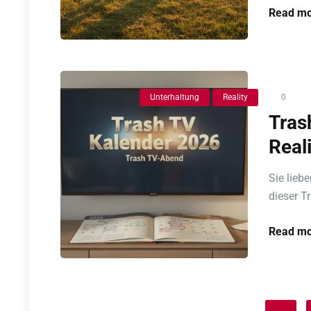
Read mo
Unterhaltung
Reality
0
Tras
Real
Sie lieb
dieser T
Read mo