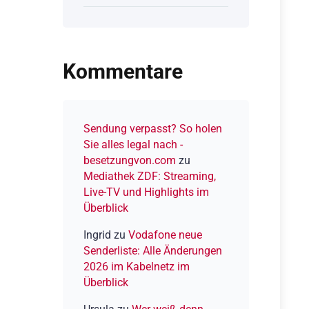
eine
Person:
Die
besten
Kommentare
Solo-
Brettspiele
2026
Sendung verpasst? So holen
Sie alles legal nach -
besetzungvon.com
zu
Mediathek ZDF: Streaming,
Live-TV und Highlights im
Überblick
Ingrid
zu
Vodafone neue
Senderliste: Alle Änderungen
2026 im Kabelnetz im
Überblick