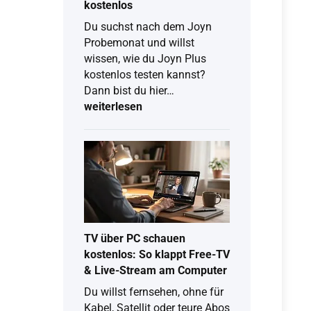
Tarif
kostenlos
Du suchst nach dem Joyn
Probemonat und willst
wissen, wie du Joyn Plus
kostenlos testen kannst?
Joyn
Dann bist du hier…
Probemonat
weiterlesen
2026:
So
testest
du
Joyn
Plus
kostenlos
TV über PC schauen
kostenlos: So klappt Free-TV
& Live-Stream am Computer
Du willst fernsehen, ohne für
Kabel, Satellit oder teure Abos