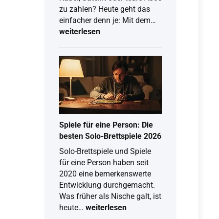
zu zahlen? Heute geht das
TV
einfacher denn je: Mit dem…
über
weiterlesen
PC
schauen
kostenlos:
So
klappt
Free-
TV
&
Spiele für eine Person: Die
Live-
besten Solo-Brettspiele 2026
Stream
Solo-Brettspiele und Spiele
am
für eine Person haben seit
Computer
2020 eine bemerkenswerte
Entwicklung durchgemacht.
Was früher als Nische galt, ist
Spiele
heute…
weiterlesen
für