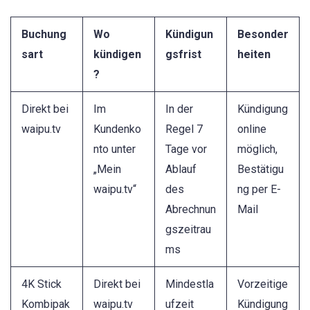
Buchung
Wo
Kündigun
Besonder
sart
kündigen
gsfrist
heiten
?
Direkt bei
Im
In der
Kündigung
waipu.tv
Kundenko
Regel 7
online
nto unter
Tage vor
möglich,
„Mein
Ablauf
Bestätigu
waipu.tv“
des
ng per E-
Abrechnun
Mail
gszeitrau
ms
4K Stick
Direkt bei
Mindestla
Vorzeitige
Kombipak
waipu.tv
ufzeit
Kündigung