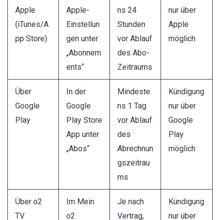
Apple
Apple-
ns 24
nur über
(iTunes/A
Einstellun
Stunden
Apple
pp Store)
gen unter
vor Ablauf
möglich
„Abonnem
des Abo-
ents“
Zeitraums
Über
In der
Mindeste
Kündigung
Google
Google
ns 1 Tag
nur über
Play
Play Store
vor Ablauf
Google
App unter
des
Play
„Abos“
Abrechnun
möglich
gszeitrau
ms
Über o2
Im Mein
Je nach
Kündigung
TV
o2
Vertrag,
nur über