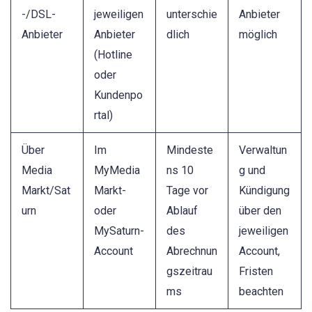
-/DSL-
jeweiligen
unterschie
Anbieter
Anbieter
Anbieter
dlich
möglich
(Hotline
oder
Kundenpo
rtal)
Über
Im
Mindeste
Verwaltun
Media
MyMedia
ns 10
g und
Markt/Sat
Markt-
Tage vor
Kündigung
urn
oder
Ablauf
über den
MySaturn-
des
jeweiligen
Account
Abrechnun
Account,
gszeitrau
Fristen
ms
beachten