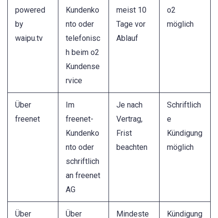
powered
Kundenko
meist 10
o2
by
nto oder
Tage vor
möglich
waipu.tv
telefonisc
Ablauf
h beim o2
Kundense
rvice
Über
Im
Je nach
Schriftlich
freenet
freenet-
Vertrag,
e
Kundenko
Frist
Kündigung
nto oder
beachten
möglich
schriftlich
an freenet
AG
Über
Über
Mindeste
Kündigung