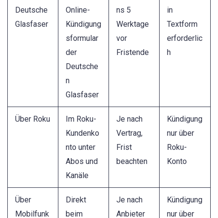
Deutsche
Online-
ns 5
in
Glasfaser
Kündigung
Werktage
Textform
sformular
vor
erforderlic
der
Fristende
h
Deutsche
n
Glasfaser
Über Roku
Im Roku-
Je nach
Kündigung
Kundenko
Vertrag,
nur über
nto unter
Frist
Roku-
Abos und
beachten
Konto
Kanäle
Über
Direkt
Je nach
Kündigung
Mobilfunk
beim
Anbieter
nur über