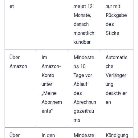
et
meist 12
nur mit
Monate,
Rückgabe
danach
des
monatlich
Sticks
kündbar
Über
Im
Mindeste
Automatis
Amazon
Amazon-
ns 10
che
Konto
Tage vor
Verlänger
unter
Ablauf
ung
„Meine
des
deaktivier
Abonnem
Abrechnun
en
ents“
gszeitrau
ms
Über
In den
Mindeste
Kündigung